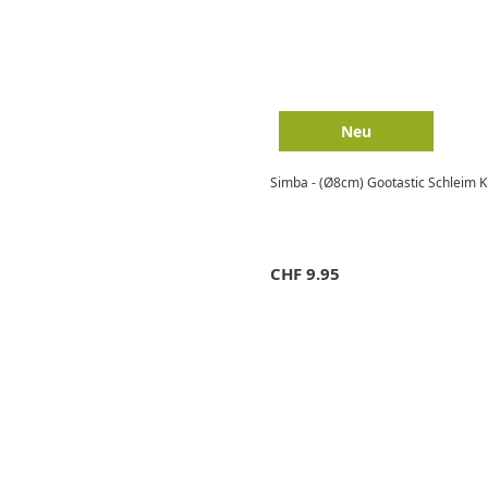
Neu
Simba - (Ø8cm) Gootastic Schleim Ki
CHF
9.95