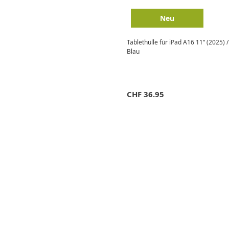
Neu
Tablethülle für iPad A16 11“ (2025) /
Blau
CHF
36.95