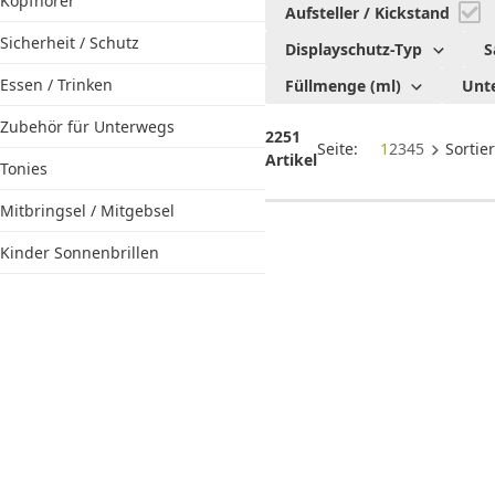
Kinder &
Kopfhörer
Aufsteller / Kickstand
Familie
Sicherheit / Schutz
Displayschutz-Typ
S
Essen / Trinken
Füllmenge (ml)
Unte
Zubehör für Unterwegs
2251
Seite:
1
2
3
4
5
Sortie
Artikel
Tonies
Mitbringsel / Mitgebsel
Kinder Sonnenbrillen