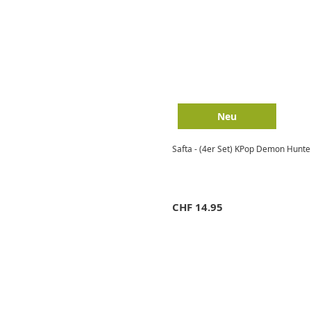
Neu
Safta - (4er Set) KPop Demon Hunters
CHF
14.95