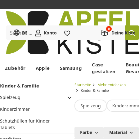
Suchen ...
DE
Konto
Merkliste
Deine Kiste
Menü
Case
Beau
Zubehör
Apple
Samsung
gestalten
Gesu
Startseite
Mehr entdecken
Kinder & Familie
Kinder & Familie
Spielzeug
Spielzeug
Kinderzimm
Kinderzimmer
Schutzhüllen für Kinder
Tablets
Alles für
Farbe
Material