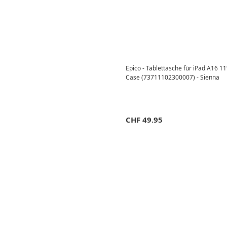
Epico - Tablettasche für iPad A16 11
Case (73711102300007) - Sienna
CHF
49.95