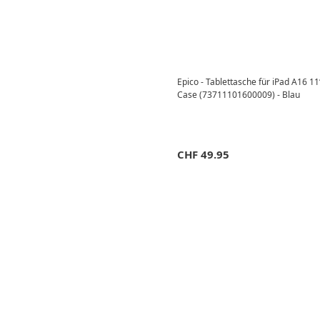
Epico - Tablettasche für iPad A16 11
Case (73711101600009) - Blau
CHF
49.95