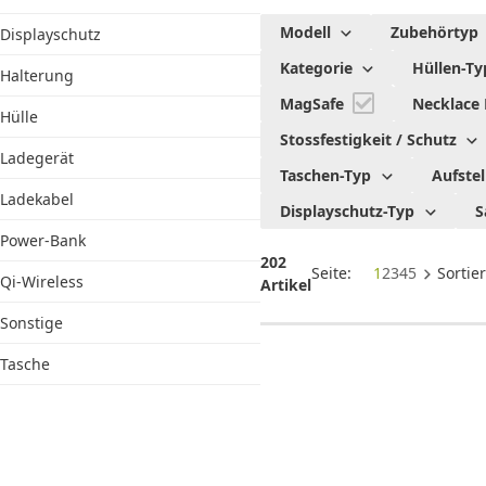
Epico
Modell
Zubehörtyp
Displayschutz
Produkte
Kategorie
Hüllen-Ty
Halterung
MagSafe
Necklace
Hülle
Stossfestigkeit / Schutz
Ladegerät
Taschen-Typ
Aufstel
Ladekabel
Displayschutz-Typ
S
Power-Bank
202
Seite:
1
2
3
4
5
Sortie
Qi-Wireless
Artikel
Sonstige
Tasche