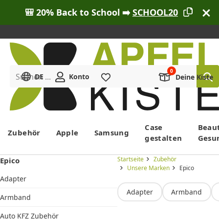
🎒 20% Back to School ➡️
SCHOOL20
Suchen ...
DE
Konto
Merkliste
Deine Kiste
Menü
Case
Beau
Zubehör
Apple
Samsung
gestalten
Gesu
Startseite
Zubehör
Epico
Unsere Marken
Epico
Adapter
Adapter
Armband
Armband
Auto KFZ Zubehör