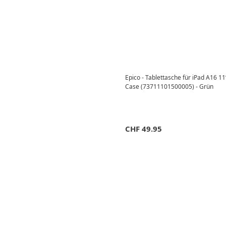
Epico - Tablettasche für iPad A16 11
Case (73711101500005) - Grün
CHF
49.95