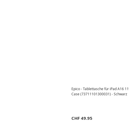
Epico - Tablettasche für iPad A16 11
Case (73711101300031) - Schwarz
CHF
49.95