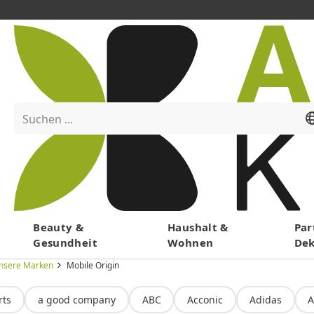
Suchen ...
Menü
Beauty &
Haushalt &
Par
Gesundheit
Wohnen
De
nsere Marken
Mobile Origin
rts
a good company
ABC
Acconic
Adidas
A