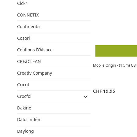
Clckr
CONNETIX
Continenta
Cosori
Cotillons D’Alsace
CREaCLEAN
Mobile Origin - (1.5m) 
Creativ Company
Cricut
CHF
19.95
Crocfol
Dakine
DaloLindén
Daylong