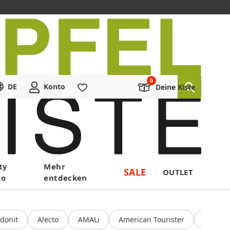
DE
Konto
Merkliste
Deine Kiste
ty
Mehr
SALE
OUTLET
ko
entdecken
donit
Alecto
AMALi
American Tourister
Amoru