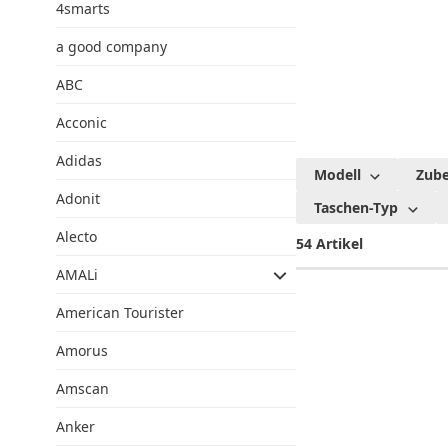
4smarts
a good company
ABC
Acconic
Adidas
Mobile
Modell
Zub
Origin
Adonit
Taschen-Typ
Alecto
54 Artikel
AMALi
American Tourister
Amorus
Amscan
Anker