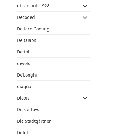
dbramante1928
Decoded
Deltaco Gaming
Deltalabs
Dettol
devolo
De’Longhi
diaqua
Dicota
Dickie Toys
Die Stadtgärtner
Diddl