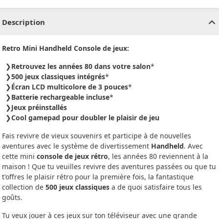
CHF
0.00
CHF
0.00
CHF
0.00
CHF
0.00
CHF
0.00
CH
Description
Retro Mini Handheld Console de jeux:
Retrouvez les années 80 dans votre salon
*
500 jeux classiques intégrés
*
Écran LCD multicolore de 3 pouces
*
Batterie rechargeable incluse
*
Jeux préinstallés
Cool gamepad pour doubler le plaisir de jeu
Fais revivre de vieux souvenirs et participe à de nouvelles
aventures avec le système de divertissement
Handheld
. Avec
cette mini
console de jeux rétro
, les années 80 reviennent à la
maison ! Que tu veuilles revivre des aventures passées ou que tu
t'offres le plaisir rétro pour la première fois, la fantastique
collection de
500 jeux classiques
a de quoi satisfaire tous les
goûts.
Tu veux jouer à ces jeux sur ton téléviseur avec une grande