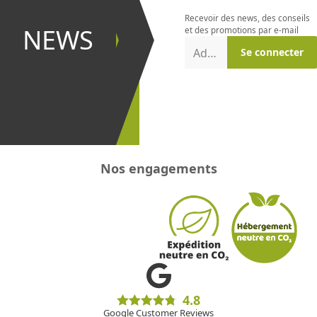
newsletter
Recevoir des news, des conseils
et être le
NEWS
et des promotions par e-mail
premier à
Adresse e-mail
Se connecter
recevoir les
promotions
!
Nos engagements
4.8
Google Customer Reviews