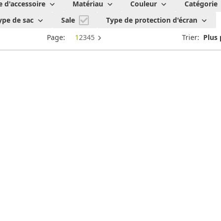
e d'accessoire
Matériau
Couleur
Catégorie
ype de sac
Sale
Type de protection d'écran
Page:
1
2
3
4
5
Trier: