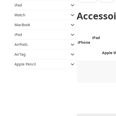
iPad
Accessoi
Watch
MacBook
iPod
iPad
iPhone
AirPods
Apple 
AirTag
Apple Pencil
CHF
0.00
CHF
0.00