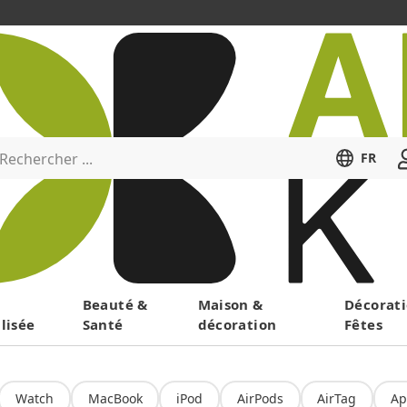
Rechercher ...
FR
Menu
Beauté &
Maison &
Décorati
lisée
Santé
décoration
Fêtes
Watch
MacBook
iPod
AirPods
AirTag
Ap