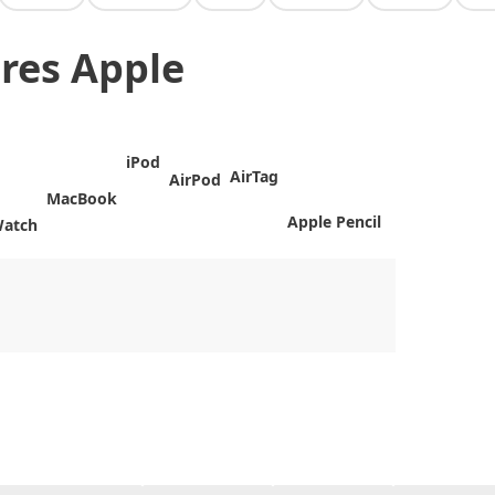
res Apple
iPod
AirTag
AirPod
MacBook
Apple Pencil
Watch
CHF
0.00
CHF
0.00
CHF
0.00
CHF
0.00