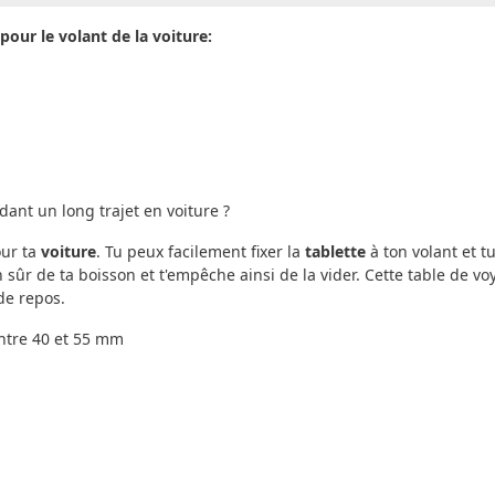
ur le volant de la voiture:
nt un long trajet en voiture ?
ur ta
voiture
. Tu peux facilement fixer la
tablette
à ton volant et t
sûr de ta boisson et t'empêche ainsi de la vider. Cette table de voy
de repos.
ntre 40 et 55 mm