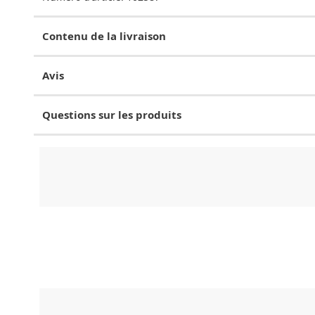
Contenu de la livraison
Avis
Questions sur les produits
CHF
0.00
CHF
0.00
CHF
0.00
CHF
0.00
CHF
0.