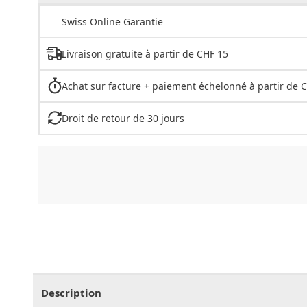
Swiss Online Garantie
Livraison gratuite à partir de CHF 15
Achat sur facture + paiement échelonné à partir de 
Droit de retour de 30 jours
CHF
0.00
CHF
0.00
CHF
0.00
CHF
0.00
CHF
0.
Description