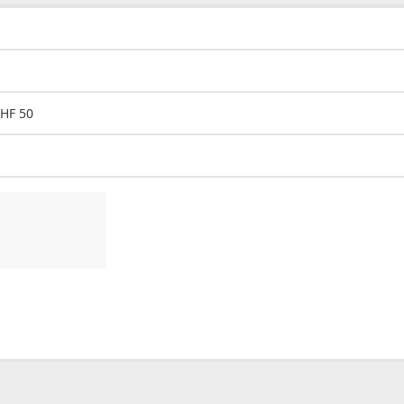
CHF 50
00
CHF
0.00