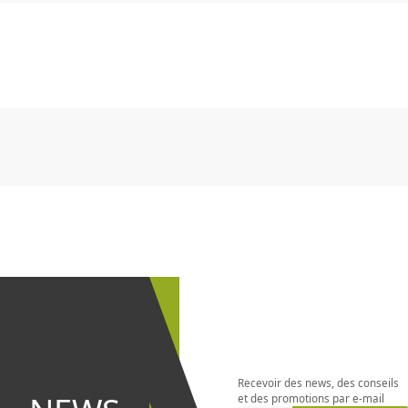
CHF
0.00
CHF
0.00
CHF
0.00
CHF
0.00
CHF
0.00
CH
CHF
0.00
CHF
0.00
CHF
0.00
CHF
0.00
CHF
0.00
CH
S'abonner à
la
newsletter
Recevoir des news, des conseils
et être le
et des promotions par e-mail