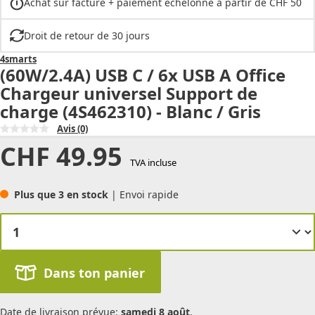
Achat sur facture + paiement échelonné à partir de CHF 50
Droit de retour de 30 jours
4smarts
(60W/2.4A) USB C / 6x USB A Office
Chargeur universel Support de
charge (4S462310) - Blanc / Gris
Avis
(0)
CHF
49.95
TVA incluse
Plus que 3 en stock
| Envoi rapide
Dans ton panier
Date de livraison prévue:
samedi 8 août
.