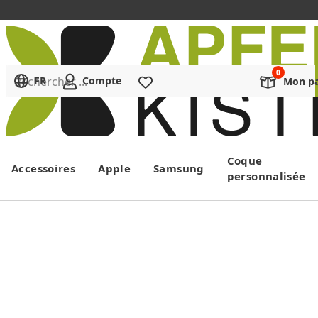
Rechercher ...
FR
Compte
Liste de souhaits
Mon pa
Menu
Coque
Accessoires
Apple
Samsung
personnalisée