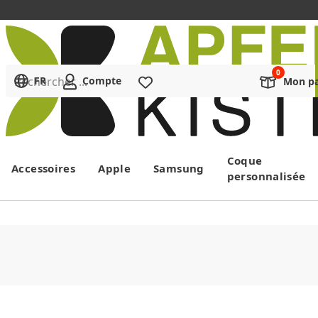
Rechercher ...
FR
Compte
Liste de souhaits
Mon pa
Menu
Coque
Accessoires
Apple
Samsung
personnalisée