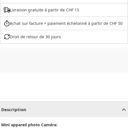
Livraison gratuite à partir de CHF 15
Achat sur facture + paiement échelonné à partir de CHF 50
Droit de retour de 30 jours
CHF
0.00
CHF
0.00
CHF
0.00
CHF
0.00
CHF
0.00
CH
Description
Mini appareil photo Caméra: