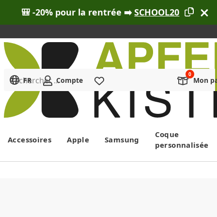
🎒 -20% pour la rentrée ➡️
SCHOOL20
Rechercher ...
FR
Compte
Liste de souhaits
Mon pa
Menu
Coque
Accessoires
Apple
Samsung
personnalisée