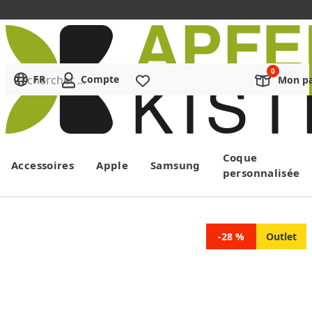
Rechercher ...
FR
Compte
Liste de souhaits
Mon pa
Menu
Coque
Accessoires
Apple
Samsung
personnalisée
-28 %
Outlet