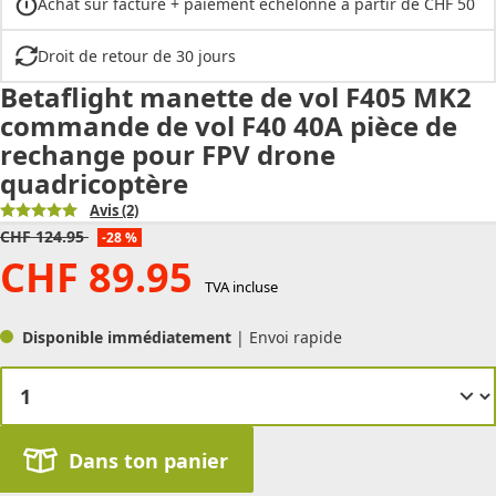
Achat sur facture + paiement échelonné à partir de CHF 50
Droit de retour de 30 jours
Betaflight manette de vol F405 MK2
commande de vol F40 40A pièce de
rechange pour FPV drone
quadricoptère
Avis
(2)
CHF
124.95
-28 %
CHF
89.95
TVA incluse
Disponible immédiatement
| Envoi rapide
Dans ton panier