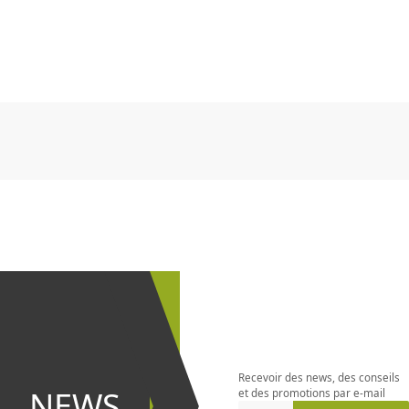
CHF
0.00
CHF
0.00
CHF
0.00
CHF
0.00
CHF
0.00
CH
CHF
0.00
CHF
0.00
CHF
0.00
CHF
0.00
CHF
0.00
CH
S'abonner à
la
newsletter
Recevoir des news, des conseils
et être le
NEWS
et des promotions par e-mail