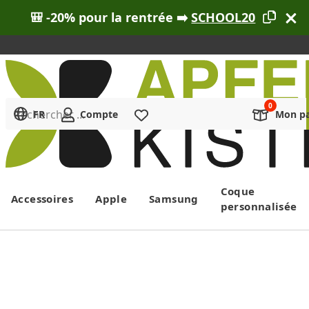
🎒 -20% pour la rentrée ➡️
SCHOOL20
Rechercher ...
FR
Compte
Liste de souhaits
Mon pa
Menu
Coque
Accessoires
Apple
Samsung
personnalisée