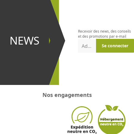
S'abonner à
la
newsletter
Recevoir des news, des conseils
et être le
NEWS
et des promotions par e-mail
premier à
Adresse e-mail
Se connecter
recevoir les
promotions
!
Nos engagements