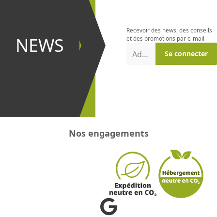
la
newsletter
Recevoir des news, des conseils
et être le
NEWS
et des promotions par e-mail
premier à
Adresse e-mail
Se connecter
recevoir les
promotions
!
Nos engagements