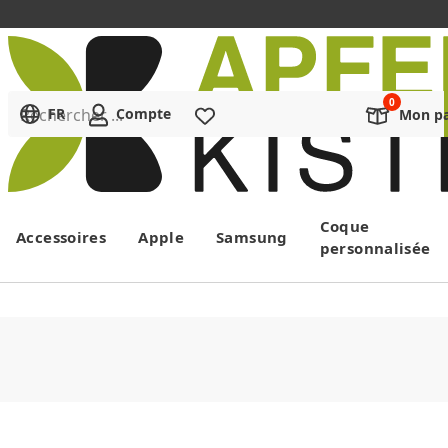
Rechercher ...
FR
Compte
Liste de souhaits
Mon pa
Menu
Coque
Accessoires
Apple
Samsung
personnalisée