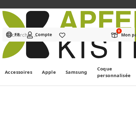
Rechercher ...
FR
Compte
Liste de souhaits
Mon pa
Menu
Coque
Accessoires
Apple
Samsung
personnalisée