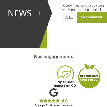
newsletter
Recevoir des news, des conseils
et être le
NEWS
et des promotions par e-mail
premier à
Adresse e-mail
Se connecter
recevoir les
promotions
!
Nos engagements
4.8
Google Customer Reviews