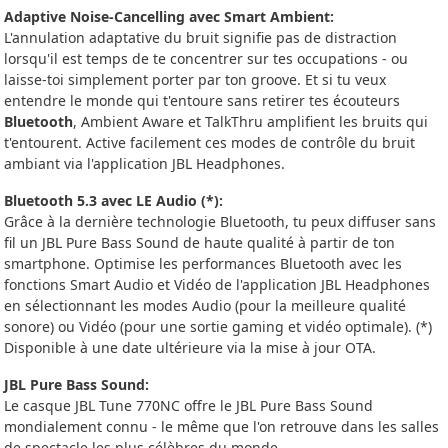
Adaptive Noise-Cancelling avec Smart Ambient:
L'annulation adaptative du bruit signifie pas de distraction
lorsqu'il est temps de te concentrer sur tes occupations - ou
laisse-toi simplement porter par ton groove. Et si tu veux
entendre le monde qui t'entoure sans retirer tes écouteurs
Bluetooth
, Ambient Aware et TalkThru amplifient les bruits qui
t'entourent. Active facilement ces modes de contrôle du bruit
ambiant via l'application JBL Headphones.
Bluetooth 5.3 avec LE Audio (*):
Grâce à la dernière technologie Bluetooth, tu peux diffuser sans
fil un JBL Pure Bass Sound de haute qualité à partir de ton
smartphone. Optimise les performances Bluetooth avec les
fonctions Smart Audio et Vidéo de l'application JBL Headphones
en sélectionnant les modes Audio (pour la meilleure qualité
sonore) ou Vidéo (pour une sortie gaming et vidéo optimale). (*)
Disponible à une date ultérieure via la mise à jour OTA.
JBL Pure Bass Sound:
Le casque JBL Tune 770NC offre le JBL Pure Bass Sound
mondialement connu - le même que l'on retrouve dans les salles
de spectacle les plus célèbres du monde.