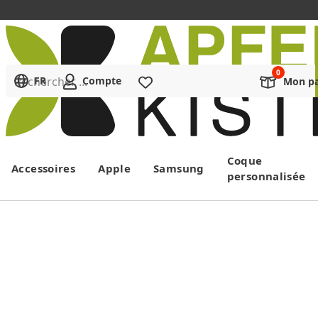
Rechercher ...
FR
Compte
Liste de souhaits
Mon pa
Menu
Coque
Accessoires
Apple
Samsung
personnalisée