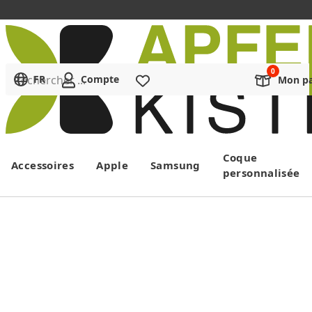
Rechercher ...
FR
Compte
Liste de souhaits
Mon pa
Menu
Coque
Accessoires
Apple
Samsung
personnalisée