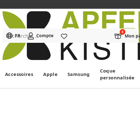
Rechercher ...
FR
Compte
Liste de souhaits
Mon pa
Menu
Coque
Accessoires
Apple
Samsung
personnalisée