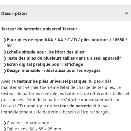
CHF
0.00
CHF
0.00
CHF
0.00
CHF
0.00
CHF
0.00
CH
Description
Testeur de batteries universel Testeur :
Pour piles de type AAA / AA / C / D / piles boutons / 18650 /
9V
Echelle simple pour lire l'état des piles
*
Teste des piles de plusieurs tailles dans un seul appareil
*
Ecran digital pratique pour l'affichage
Design maniable - idéal aussi pour les voyages
Avec ce
testeur de piles universel pratique
, tu peux dès
maintenant vérifier toi-même l'état de charge de tes piles. Le
testeur de batteries contrôle les batteries de différentes tailles et
puissances. L'état de la batterie s'affiche immédiatement sur
l'écran LCD numérique du
testeur de batterie
et tu sais
immédiatement si la batterie a besoin d'être rechargée.
Couleur : noir/orange
Taille : env. 50 x 55 x 25 mm