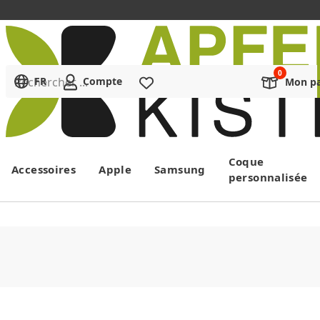
Rechercher ...
FR
Compte
Liste de souhaits
Mon pa
Menu
Coque
Accessoires
Apple
Samsung
personnalisée