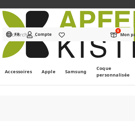
Rechercher ...
FR
Compte
Liste de souhaits
Mon pa
Menu
Coque
Accessoires
Apple
Samsung
personnalisée