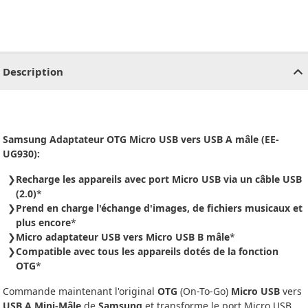
CHF
0.00
CHF
0.00
CHF
0.00
CHF
0.00
CHF
0.00
CH
Description
Samsung Adaptateur OTG Micro USB vers USB A mâle (EE-
UG930):
Recharge les appareils avec port Micro USB via un câble USB
(2.0)
*
Prend en charge l'échange d'images, de fichiers musicaux et
plus encore
*
Micro adaptateur USB vers Micro USB B mâle
*
Compatible avec tous les appareils dotés de la fonction
OTG
*
Commande maintenant l'original
OTG
(On-To-Go)
Micro USB
vers
USB A Mini-Mâle
de
Samsung
et transforme le port Micro USB