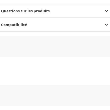
Questions sur les produits
Compatibilité
CHF
0.00
CHF
0.00
CHF
0.00
CHF
0.00
CHF
0.00
CH