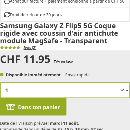
Achat sur facture + paiement échelonné à partir de CHF 50
Droit de retour de 30 jours
Samsung Galaxy Z Flip5 5G Coque
rigide avec coussin d'air antichute
module MagSafe - Transparent
Avis
(2)
CHF
11.95
TVA incluse
Disponible immédiatement
| Envoi rapide
Dans ton panier
Date de livraison prévue:
mardi 11 août
.
Commande dans un délai de
3 j. 15 h. 18 min. 57 sec.