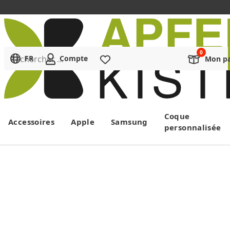
Rechercher ...
FR
Compte
Liste de souhaits
Mon pa
Menu
Coque
Accessoires
Apple
Samsung
personnalisée