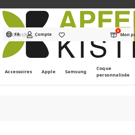
Rechercher ...
FR
Compte
Liste de souhaits
Mon pa
Menu
Coque
Accessoires
Apple
Samsung
personnalisée