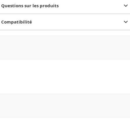
Questions sur les produits
Compatibilité
CHF
0.00
CHF
0.00
CHF
0.00
CHF
0.00
CHF
0.00
CH