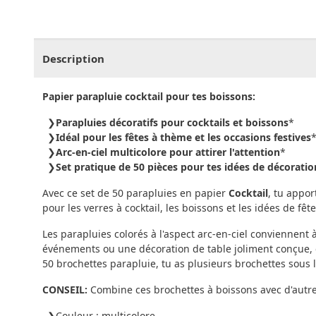
CHF
0.00
CHF
0.00
CHF
0.00
CHF
0.00
CHF
0.
Description
Papier parapluie cocktail pour tes boissons:
Parapluies décoratifs pour cocktails et boissons
*
Idéal pour les fêtes à thème et les occasions festives
Arc-en-ciel multicolore pour attirer l'attention
*
Set pratique de 50 pièces pour tes idées de décoratio
Avec ce set de 50 parapluies en papier
Cocktail
, tu appo
pour les verres à cocktail, les boissons et les idées de fê
Les parapluies colorés à l'aspect arc-en-ciel conviennent
événements ou une décoration de table joliment conçue, c
50 brochettes parapluie, tu as plusieurs brochettes sous 
CONSEIL:
Combine ces brochettes à boissons avec d'autre
Couleur : multicolore