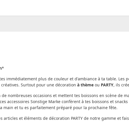
00
CHF
0.00
*
n
*
rtes immédiatement plus de couleur et d'ambiance à ta table. Les p
te créatives. Surtout pour une décoration
à thème
ou
PARTY
, ils cr
 à de nombreuses occasions et mettent tes boissons en scène de ma
es accessoires Sonstige Marke confèrent à tes boissons et snacks 
la main et tu es parfaitement préparé pour la prochaine fête.
s articles et éléments de décoration PARTY de notre gamme et fais