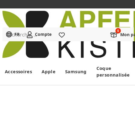
Rechercher ...
FR
Compte
Liste de souhaits
Mon pa
Menu
Coque
Accessoires
Apple
Samsung
personnalisée