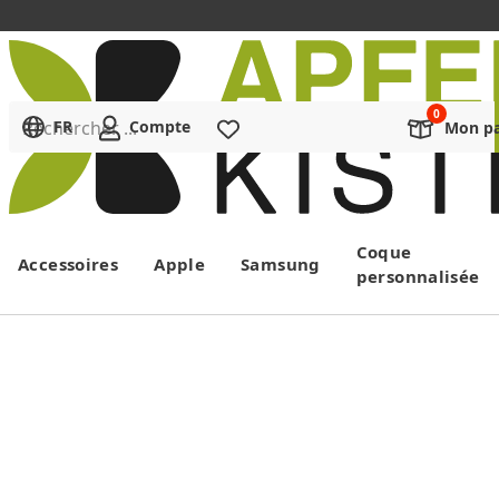
Rechercher ...
FR
Compte
Liste de souhaits
Mon pa
Menu
Coque
Accessoires
Apple
Samsung
personnalisée