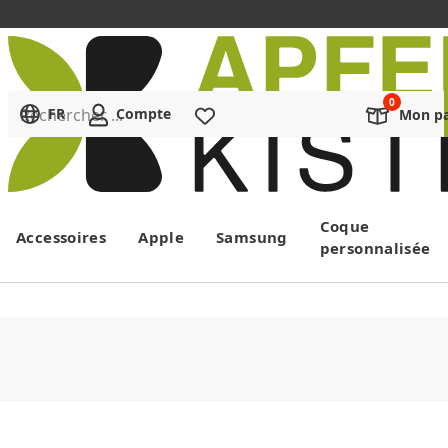
Rechercher ...
FR
Compte
Liste de souhaits
Mon pa
Menu
Coque
Accessoires
Apple
Samsung
personnalisée