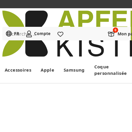
Rechercher ...
FR
Compte
Liste de souhaits
Mon pa
Menu
Coque
Accessoires
Apple
Samsung
personnalisée