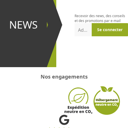
la
newsletter
Recevoir des news, des conseils
et être le
NEWS
et des promotions par e-mail
premier à
Adresse e-mail
Se connecter
recevoir les
promotions
!
Nos engagements