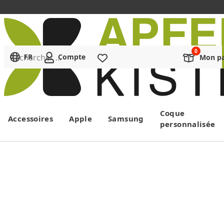
Rechercher ...
FR
Compte
Liste de souhaits
Mon pa
Menu
Coque
Accessoires
Apple
Samsung
personnalisée