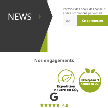
newsletter
Recevoir des news, des conseils
et être le
NEWS
et des promotions par e-mail
premier à
Adresse e-mail
Se connecter
recevoir les
promotions
!
Nos engagements
4.8