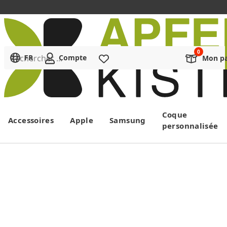
Rechercher ...
FR
Compte
Liste de souhaits
Mon pa
Menu
Coque
Accessoires
Apple
Samsung
personnalisée