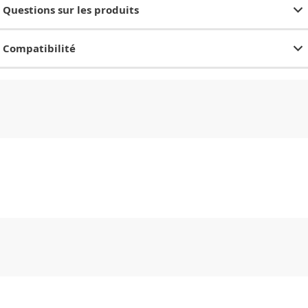
Questions sur les produits
Compatibilité
CHF
0.00
CHF
0.00
CHF
0.00
CHF
0.00
CHF
0.00
CH