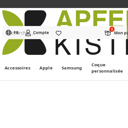
Rechercher ...
FR
Compte
Liste de souhaits
Mon pa
Menu
Coque
Accessoires
Apple
Samsung
personnalisée