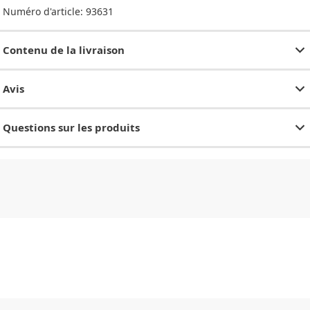
Numéro d'article:
93631
Contenu de la livraison
Avis
Questions sur les produits
CHF
0.00
CHF
0.00
CHF
0.00
CHF
0.00
CHF
0.00
CH