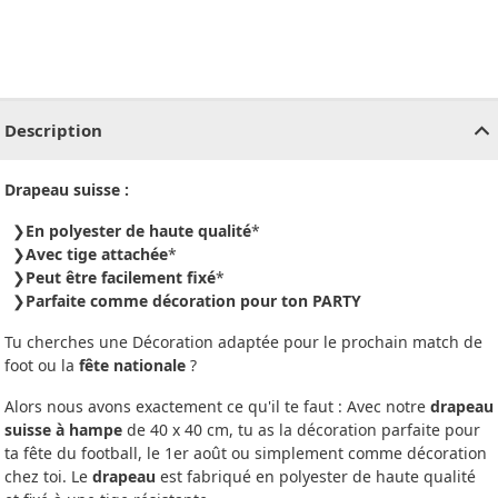
CHF
0.00
CHF
0.00
CHF
0.00
CHF
0.00
CHF
0.00
CH
Description
Drapeau suisse :
En polyester de haute qualité
*
Avec tige attachée
*
Peut être facilement fixé
*
Parfaite comme décoration pour ton PARTY
Tu cherches une Décoration adaptée pour le prochain match de
foot ou la
fête nationale
?
Alors nous avons exactement ce qu'il te faut : Avec notre
drapeau
suisse à hampe
de 40 x 40 cm, tu as la décoration parfaite pour
ta fête du football, le 1er août ou simplement comme décoration
chez toi. Le
drapeau
est fabriqué en polyester de haute qualité