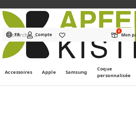
Rechercher ...
FR
Compte
Liste de souhaits
Mon pa
Menu
Coque
Accessoires
Apple
Samsung
personnalisée