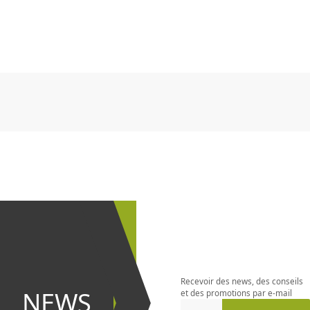
CHF
0.00
CHF
0.00
CHF
0.00
CHF
0.00
CHF
0.00
CH
CHF
0.00
CHF
0.00
CHF
0.00
CHF
0.00
CHF
0.00
CH
S'abonner à
la
newsletter
Recevoir des news, des conseils
et être le
NEWS
et des promotions par e-mail