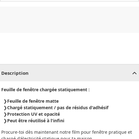
CHF
0.00
CHF
0.00
CHF
0.00
CHF
0.00
CHF
0.00
CH
Description
Feuille de fenêtre chargée statiquement :
Feuille de fenêtre matte
Chargé statiquement / pas de résidus d'adhésif
Protection UV et opacité
Peut être réutilisé à l'infini
Procure-toi dès maintenant notre film pour fenêtre pratique et
chargé d'électricité statique pour ta maison.