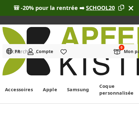
🎒 -20% pour la rentrée ➡️
SCHOOL20
Rechercher ...
FR
Compte
Liste de souhaits
Mon pa
Menu
Coque
Accessoires
Apple
Samsung
personnalisée