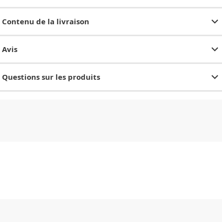
Contenu de la livraison
Avis
Questions sur les produits
CHF
0.00
CHF
0.00
CHF
0.00
CHF
0.00
CHF
0.00
CH