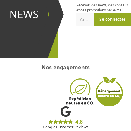
Recevoir des news, des conseils
et être le
NEWS
et des promotions par e-mail
premier à
Adresse e-mail
Se connecter
recevoir les
promotions
!
Nos engagements
4.8
Google Customer Reviews