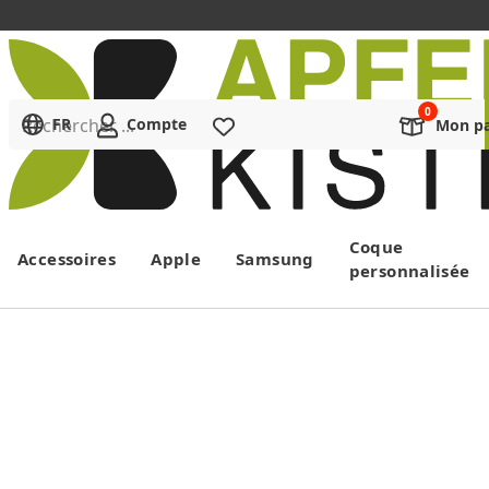
Rechercher ...
FR
Compte
Liste de souhaits
Mon pa
Menu
Coque
Accessoires
Apple
Samsung
personnalisée