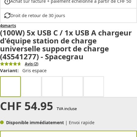
Achat sur facture + paiement échelonné à partir de CHF 50
Droit de retour de 30 jours
4smarts
(100W) 5x USB C / 1x USB A chargeur
d'équipe station de charge
universelle support de charge
(4S541277) - Spacegrau
Avis
(2)
Variant:
Gris espace
CHF
54.95
TVA incluse
Disponible immédiatement
| Envoi rapide