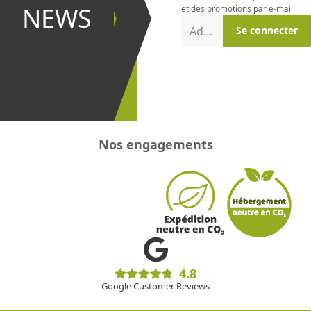
et être le
NEWS
et des promotions par e-mail
premier à
Adresse e-mail
Se connecter
recevoir les
promotions
!
Nos engagements
4.8
Google Customer Reviews