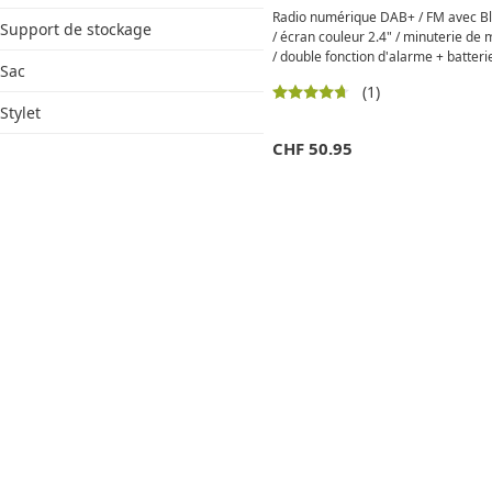
Radio numérique DAB+ / FM avec Bl
Support de stockage
/ écran couleur 2.4" / minuterie de m
/ double fonction d'alarme + batter
Sac
Beige / Bleu
(1)
Stylet
CHF
50.95