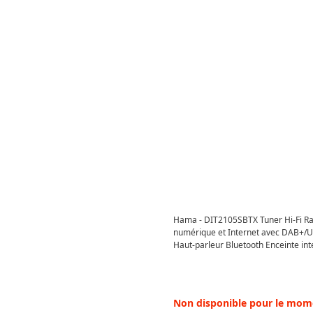
Hama - DIT2105SBTX Tuner Hi-Fi Ra
numérique et Internet avec DAB+
Haut-parleur Bluetooth Enceinte int
Écran TFT 2.8" (00054252) - Argent
Non disponible pour le mom