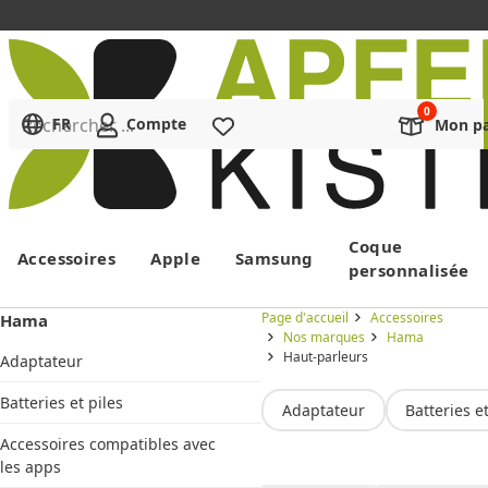
Rechercher ...
FR
Compte
Liste de souhaits
Mon pa
Menu
Coque
Accessoires
Apple
Samsung
personnalisée
Page d'accueil
Accessoires
Hama
Nos marques
Hama
Haut-parleurs
Adaptateur
Batteries et piles
Adaptateur
Batteries et
Accessoires compatibles avec
les apps