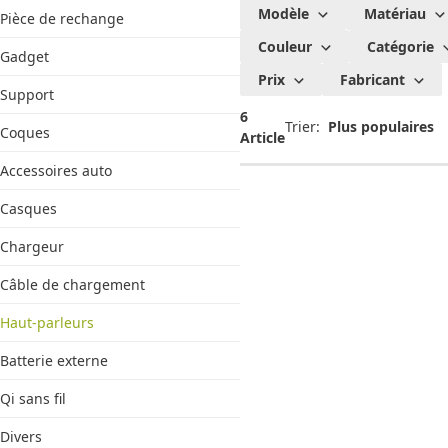
Tous les
Modèle
Matériau
Pièce de rechange
produits
Couleur
Catégorie
Hama :
Gadget
Prix
Fabricant
Haut-
Support
parleurs
6
Trier:
Coques
Article
Accessoires auto
Casques
Chargeur
Câble de chargement
Haut-parleurs
Batterie externe
Qi sans fil
Divers