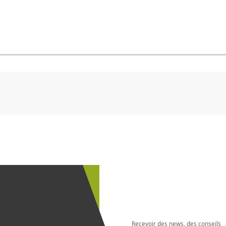
CHF
0.00
CHF
0.00
CHF
0.00
CHF
0.00
CHF
0.00
CH
S'abonner à
la
newsletter
Recevoir des news, des conseils