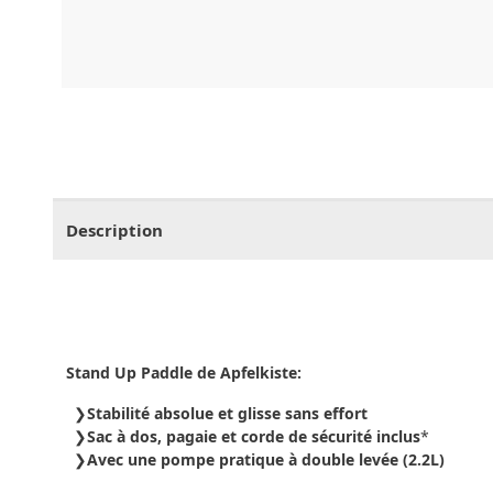
CHF
0.00
CHF
0.00
CHF
0.00
CHF
0.00
CHF
0.
Description
Stand Up Paddle de Apfelkiste:
Stabilité absolue et glisse sans effort
Sac à dos, pagaie et corde de sécurité inclus
*
Avec une pompe pratique à double levée (2.2L)