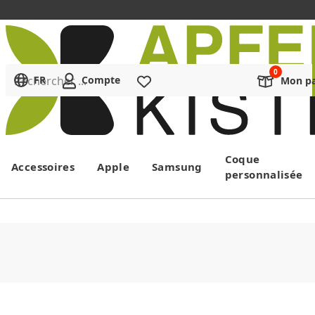
Rechercher ...
FR
Compte
Liste de souhaits
Mon pa
Menu
Coque
Accessoires
Apple
Samsung
personnalisée