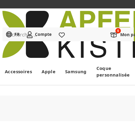
Rechercher ...
FR
Compte
Liste de souhaits
Mon pa
Menu
Coque
Accessoires
Apple
Samsung
personnalisée