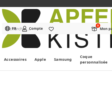
Rechercher ...
FR
Compte
Liste de souhaits
Mon pa
Menu
Coque
Accessoires
Apple
Samsung
personnalisée