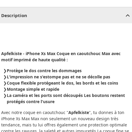
CHF
0.00
CHF
0.00
CHF
0.00
CHF
0.00
CHF
0.00
CH
Description
Apfelkiste - iPhone Xs Max Coque en caoutchouc Max avec
motif imprimé de haute qualité :
Protège le dos contre les dommages
L'impression ne s'estompe pas et ne se décolle pas
Coque flexible protégeant le dos, les bords et les coins
Montage simple et rapide
La caméra et les ports sont découpés Les boutons restent
protégés contre l'usure
Avec notre coque en caoutchouc "
Apfelkiste
", tu donnes à ton
iPhone Xs Max Max non seulement un nouveau design très
tendance, mais tu lui offres également une protection optimale
contre les rayures, la saleté et autres impuretés.La coque fine se