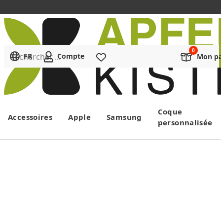
Rechercher ...
FR
Compte
Liste de souhaits
Mon pa
Menu
Coque
Accessoires
Apple
Samsung
personnalisée