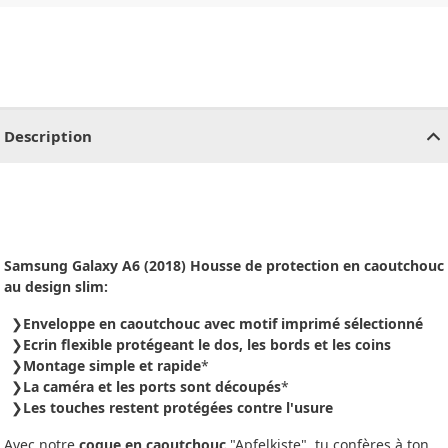
CHF
0.00
CHF
0.00
CHF
0.00
CHF
0.00
CHF
0.00
CH
Description
Samsung Galaxy A6 (2018) Housse de protection en caoutchouc
au design slim:
Enveloppe en caoutchouc avec motif imprimé sélectionné
Ecrin flexible protégeant le dos, les bords et les coins
Montage simple et rapide
*
La caméra et les ports sont découpés
*
Les touches restent protégées contre l'usure
Avec notre
coque en caoutchouc
"Apfelkiste", tu confères à ton