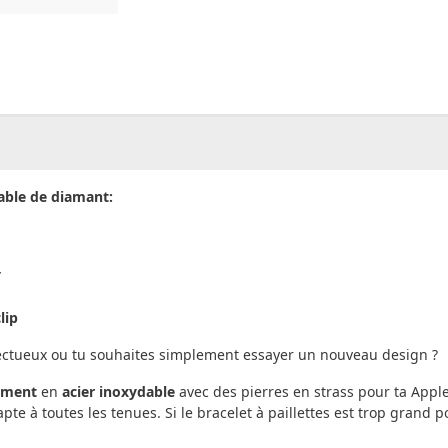
00
CHF
0.00
able de diamant:
*
lip
ectueux ou tu souhaites simplement essayer un nouveau design ?
ement
en
acier inoxydable
avec des pierres en strass pour ta Appl
te à toutes les tenues. Si le bracelet à paillettes est trop grand pou