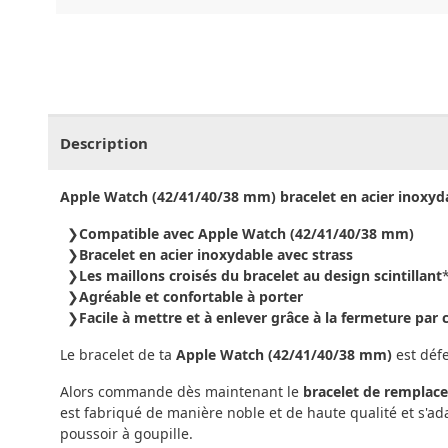
CHF
0.00
CHF
0.00
CHF
0.00
CHF
0.00
CHF
0.
Description
Apple Watch (42/41/40/38 mm) bracelet en acier inoxyd
Compatible avec Apple Watch (42/41/40/38 mm)
Bracelet en acier inoxydable avec strass
Les maillons croisés du bracelet au design scintillant
Agréable et confortable à porter
Facile à mettre et à enlever grâce à la fermeture par c
Le bracelet de ta
Apple Watch (42/41/40/38 mm)
est déf
Alors commande dès maintenant le
bracelet de remplac
est fabriqué de manière noble et de haute qualité et s'adap
poussoir à goupille.