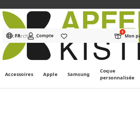
Rechercher ...
FR
Compte
Liste de souhaits
Mon pa
Menu
Coque
Accessoires
Apple
Samsung
personnalisée