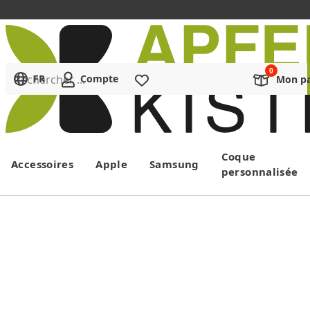
Rechercher ...
FR
Compte
Liste de souhaits
Mon pa
Menu
Coque
Accessoires
Apple
Samsung
personnalisée