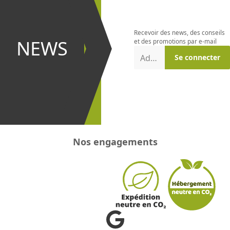
la
newsletter
Recevoir des news, des conseils
et être le
NEWS
et des promotions par e-mail
premier à
Adresse e-mail
Se connecter
recevoir les
promotions
!
Nos engagements