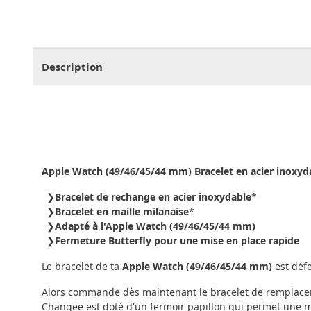
CHF
0.00
CHF
0.00
CHF
0.00
CHF
0.00
CHF
0.
Description
Apple Watch (49/46/45/44 mm) Bracelet en acier inoxyda
Bracelet de rechange en acier inoxydable
*
Bracelet en maille milanaise
*
Adapté à l'Apple Watch (49/46/45/44 mm)
Fermeture Butterfly pour une mise en place rapide
Le bracelet de ta
Apple Watch (49/46/45/44 mm)
est déf
Alors commande dès maintenant le bracelet de remplacem
Changee est doté d'un fermoir papillon qui permet une m