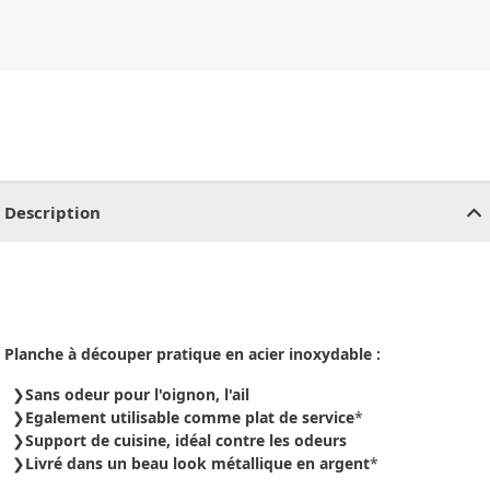
CHF
0.00
CHF
0.00
CHF
0.00
CHF
0.00
CHF
0.00
CH
Description
Planche à découper pratique en acier inoxydable :
Sans odeur pour l'oignon, l'ail
Egalement utilisable comme plat de service
*
Support de cuisine, idéal contre les odeurs
Livré dans un beau look métallique en argent
*