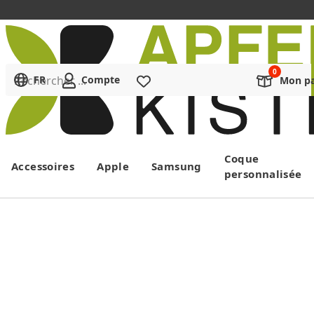
Rechercher ...
FR
Compte
Liste de souhaits
Mon pa
Menu
Coque
Accessoires
Apple
Samsung
personnalisée