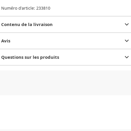
Numéro d'article:
233810
Contenu de la livraison
Avis
Questions sur les produits
CHF
0.00
CHF
0.00
CHF
0.00
CHF
0.00
CHF
0.00
CH