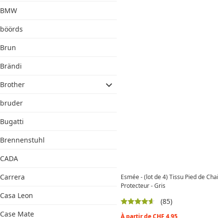
BMW
böörds
Brun
Brändi
Brother
bruder
Bugatti
Brennenstuhl
CADA
Carrera
Esmée - (lot de 4) Tissu Pied de Chai
Protecteur - Gris
Casa Leon
(85)
Case Mate
À partir de
CHF
4.95