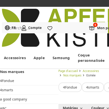
Rechercher ...
FR
Compte
Liste de souhaits
Mon pa
Menu
Coque
Accessoires
Apple
Samsung
personnalisée
Page d'accueil
Accessoires
Nos marques
Nos marques
Esmée
4Fondue
4Fondue
4smarts
4smarts
a good company
Esmée
Matériau
Couleur
ABC