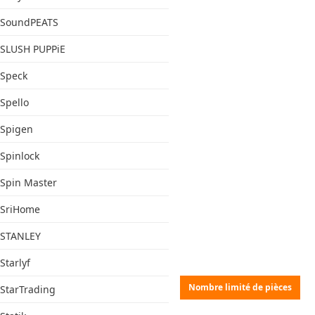
SoundPEATS
SLUSH PUPPiE
Speck
Spello
Spigen
Spinlock
Spin Master
SriHome
STANLEY
Starlyf
Nombre limité de pièces
StarTrading