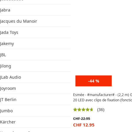
Jabra
Jacques du Manoir
Jada Toys
Jakemy
JBL
Jilong
JLab Audio
-44 %
Joyroom
Esmée - #manufacturer# - (2,2 m) G
JT Berlin
20 LED avec clips de fixation (foncti
(36)
Jumbo
CHF
22.95
Kärcher
CHF
12.95