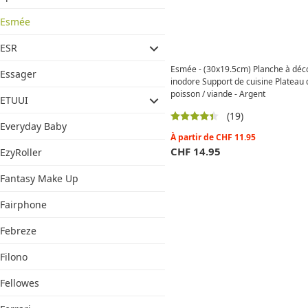
Esmée
ESR
Esmée - (30x19.5cm) Planche à déco
Essager
inodore Support de cuisine Plateau d
poisson / viande - Argent
ETUUI
(19)
Everyday Baby
À partir de
CHF
11.95
CHF
14.95
EzyRoller
Fantasy Make Up
Fairphone
Febreze
Filono
Fellowes