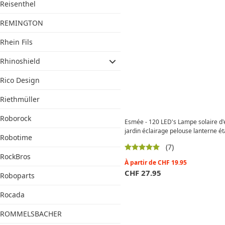
Reisenthel
REMINGTON
Rhein Fils
Rhinoshield
Rico Design
Riethmüller
Roborock
Esmée - 120 LED's Lampe solaire d'e
jardin éclairage pelouse lanterne é
Robotime
(7)
RockBros
À partir de
CHF
19.95
CHF
27.95
Roboparts
Rocada
ROMMELSBACHER