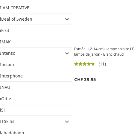
I AM CREATIVE
iDeal of Sweden
iFixit
IMAK
Esmée - (Ø 14 cm) Lampe solaire LED 
Intenso
lampe de jardin - Blanc chaud
(11)
Incipio
Interphone
CHF
39.95
INVU
iOttie
iSi
ITSkins
Jabadabado