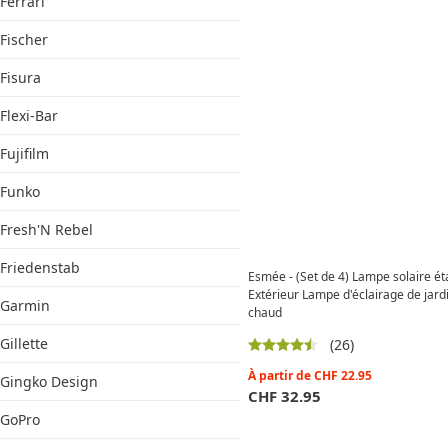
Ferrari
Fischer
Fisura
Flexi-Bar
Fujifilm
Funko
Fresh'N Rebel
Friedenstab
Esmée - (Set de 4) Lampe solaire ét
Extérieur Lampe d'éclairage de jardi
Garmin
chaud
Gillette
(26)
À partir de
CHF
22.95
Gingko Design
CHF
32.95
GoPro