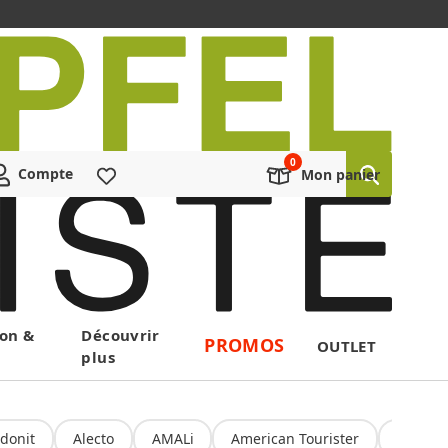
Compte
Liste de souhaits
Mon panier
on &
Découvrir
PROMOS
OUTLET
plus
donit
Alecto
AMALi
American Tourister
Amoru