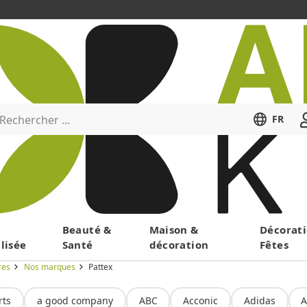
Rechercher ...
FR
Menu
Beauté &
Maison &
Décorati
lisée
Santé
décoration
Fêtes
res
Nos marques
Pattex
rts
a good company
ABC
Acconic
Adidas
A