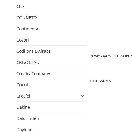
Clckr
CONNETIX
Continenta
Cosori
Cotillons D’Alsace
Pattex - Aero 360° déshumi
CREaCLEAN
Creativ Company
CHF
24.95
Cricut
Crocfol
Dakine
DaloLindén
Daylong