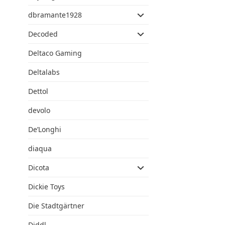
dbramante1928
Decoded
Deltaco Gaming
Deltalabs
Dettol
devolo
De’Longhi
diaqua
Dicota
Dickie Toys
Die Stadtgärtner
Diddl