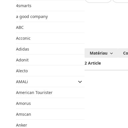
4smarts
a good company
ABC
Acconic
Adidas
Pattex
Matériau
Co
Adonit
2 Article
Alecto
AMALi
American Tourister
Amorus
Amscan
Anker