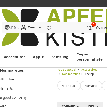
Rechercher ...
FR
Compte
Liste de souhaits
Mon pa
Menu
Coque
Accessoires
Apple
Samsung
personnalisée
Page d'accueil
Accessoires
Nos marques
Nos marques
Kneipp
4Fondue
4Fondue
4smarts
4smarts
a good company
Produits
Couleur
Prix
ABC