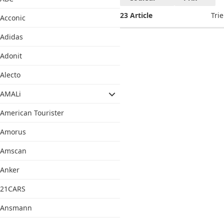
de soins
23 Article
Trie
Acconic
corporels
Kneipp
Adidas
Adonit
Alecto
AMALi
American Tourister
Amorus
Amscan
Anker
21CARS
Ansmann