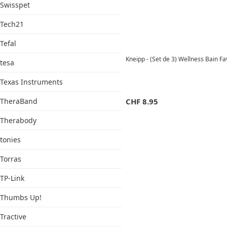
Swisspet
Tech21
Tefal
Kneipp - (Set de 3) Wellness Bain F
tesa
Texas Instruments
TheraBand
CHF
8.95
Therabody
tonies
Torras
TP-Link
Thumbs Up!
Tractive