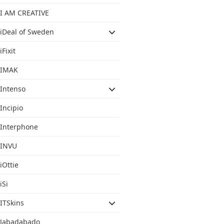
I AM CREATIVE
iDeal of Sweden
iFixit
IMAK
Intenso
Incipio
Interphone
INVU
iOttie
iSi
ITSkins
Jabadabado