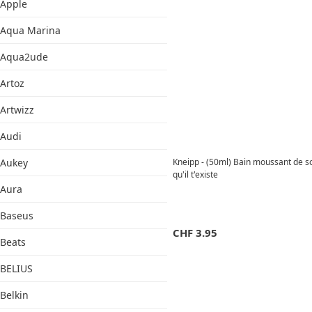
Apple
Aqua Marina
Aqua2ude
Artoz
Artwizz
Audi
Aukey
Kneipp - (50ml) Bain moussant de s
qu'il t'existe
Aura
Baseus
CHF
3.95
Beats
BELIUS
Belkin