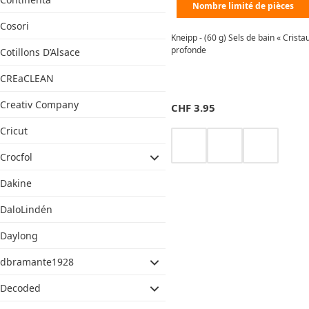
Nombre limité de pièces
Cosori
Kneipp - (60 g) Sels de bain « Crista
profonde
Cotillons D’Alsace
CREaCLEAN
Creativ Company
CHF
3.95
Cricut
Crocfol
Dakine
DaloLindén
Daylong
dbramante1928
Decoded