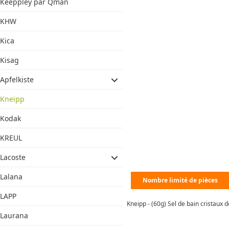
Keeppley par Qman
KHW
Kica
Kisag
Apfelkiste
Kneipp
Kodak
KREUL
Lacoste
Lalana
Nombre limité de pièces
LAPP
Kneipp - (60g) Sel de bain cristaux 
Laurana