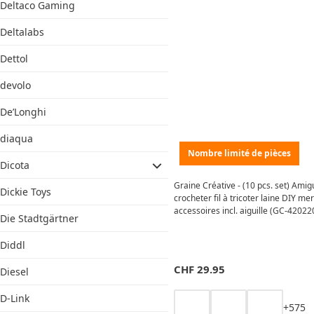
Deltaco Gaming
Deltalabs
Dettol
devolo
De’Longhi
diaqua
Nombre limité de pièces
Dicota
Graine Créative - (10 pcs. set) Amig
Dickie Toys
crocheter fil à tricoter laine DIY me
accessoires incl. aiguille (GC-420220
Die Stadtgärtner
Diddl
CHF
29.95
Diesel
D-Link
+
5
7
5