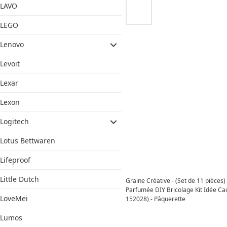
LAVO
LEGO
Lenovo
Levoit
Lexar
Lexon
Logitech
Lotus Bettwaren
Lifeproof
Little Dutch
Graine Créative - (Set de 11 pièces
Parfumée DIY Bricolage Kit Idée C
LoveMei
152028) - Pâquerette
Lumos