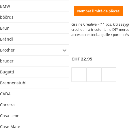
BMW
Nombre limité de pièces
böörds
Graine Créative - (11 pcs. kit) Easyg
Brun
crochet fil à tricoter laine DIY merc
accessoires incl. aiguille / porte-clé
Brändi
420402) - ourson
Brother
CHF
22.95
bruder
Bugatti
Brennenstuhl
CADA
Carrera
Casa Leon
Case Mate