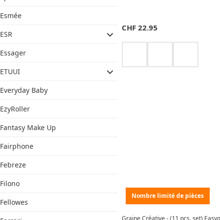
Esmée
CHF
22.95
ESR
Essager
ETUUI
Everyday Baby
EzyRoller
Fantasy Make Up
Fairphone
Febreze
Filono
Nombre limité de pièces
Fellowes
Graine Créative - (11 pcs. set) Easy