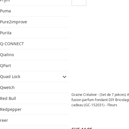
Puma
Pure2improve
Purita
Q-CONNECT
Qialino
QPart
Quad Lock
Qwetch
Graine Créative - (Set de 7 pièces) A
Red Bull
fusion parfum Fondant DIY Bricolage
cadeau (GC-152031) - Fleurs
Redpepper
reer
CHF
44.95