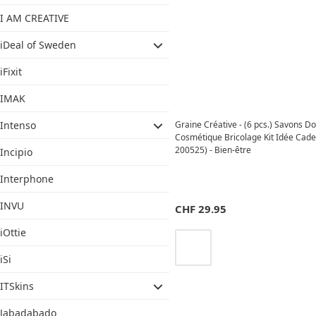
I AM CREATIVE
iDeal of Sweden
iFixit
IMAK
Graine Créative - (6 pcs.) Savons D
Intenso
Cosmétique Bricolage Kit Idée Cad
200525) - Bien-être
Incipio
Interphone
INVU
CHF
29.95
iOttie
iSi
ITSkins
Jabadabado