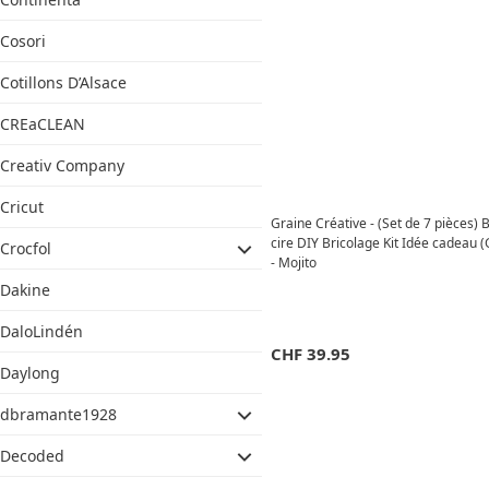
Cosori
Cotillons D’Alsace
CREaCLEAN
Creativ Company
Cricut
Graine Créative - (Set de 7 pièces) 
cire DIY Bricolage Kit Idée cadeau
Crocfol
- Mojito
Dakine
DaloLindén
CHF
39.95
Daylong
dbramante1928
Decoded