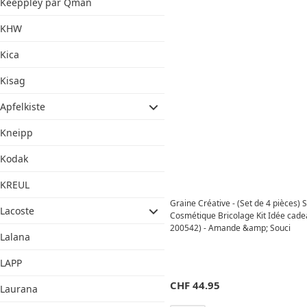
Keeppley par Qman
KHW
Kica
Kisag
Apfelkiste
Kneipp
Kodak
KREUL
Graine Créative - (Set de 4 pièces)
Lacoste
Cosmétique Bricolage Kit Idée cade
200542) - Amande &amp; Souci
Lalana
LAPP
CHF
44.95
Laurana