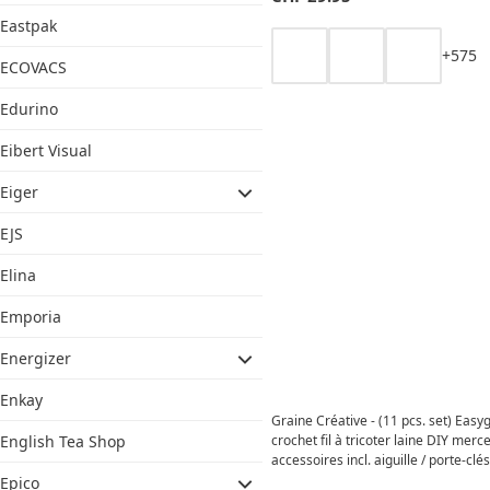
Eastpak
+
5
7
5
ECOVACS
Edurino
Eibert Visual
Eiger
EJS
Elina
Emporia
Energizer
Enkay
Graine Créative - (11 pcs. set) Easy
crochet fil à tricoter laine DIY merc
English Tea Shop
accessoires incl. aiguille / porte-clé
420400) - fraise
Epico