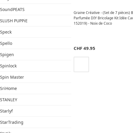
SoundPEATS
Graine Créative - (Set de 7 pièces) 
Parfumée DIY Bricolage Kit Idée C
SLUSH PUPPiE
152019) - Noix de Coco
Speck
Spello
CHF
49.95
Spigen
Spinlock
Spin Master
SriHome
STANLEY
Starlyf
StarTrading