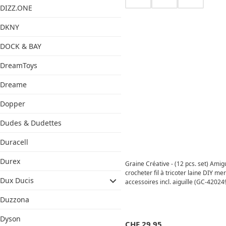
DIZZ.ONE
DKNY
DOCK & BAY
DreamToys
Dreame
Dopper
Dudes & Dudettes
Duracell
Durex
Graine Créative - (12 pcs. set) Amig
crocheter fil à tricoter laine DIY me
Dux Ducis
accessoires incl. aiguille (GC-420249
Duzzona
Dyson
CHF
29.95