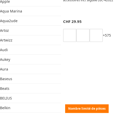
accessoires incl. aiguille (GC-420221
Apple
chat
Aqua Marina
Aqua2ude
CHF
29.95
Artoz
+
5
7
5
Artwizz
Audi
Aukey
Aura
Baseus
Beats
BELIUS
Belkin
Nombre limité de pièces