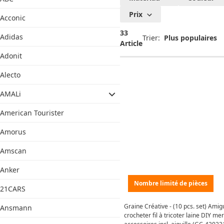
Créative
Prix
Acconic
33
Adidas
Trier:
Article
Adonit
Alecto
AMALi
American Tourister
Amorus
Amscan
Anker
Nombre limité de pièces
21CARS
Graine Créative - (10 pcs. set) Amig
Ansmann
crocheter fil à tricoter laine DIY me