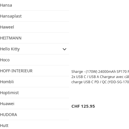
Hansa
Hansaplast
Haweel
HEITMANN
Hello Kitty
Hoco
HOFF-INTERIEUR
Sharge - (170W) 24000mAh SP170 
2x USB C / USB A Chargeur avec câ
Hombli
charge USB C PD / QC (YDD-SG-170-
Blanc
Hoptimist
Huawei
CHF
125.95
HUDORA
Hutt