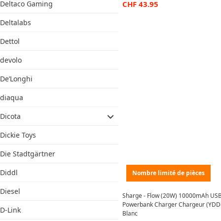
CHF
43.95
Deltaco Gaming
Deltalabs
Dettol
devolo
De’Longhi
diaqua
Dicota
Dickie Toys
Die Stadtgärtner
Diddl
Nombre limité de pièces
Diesel
Sharge - Flow (20W) 10000mAh USB
Powerbank Charger Chargeur (YDD-S
D-Link
Blanc