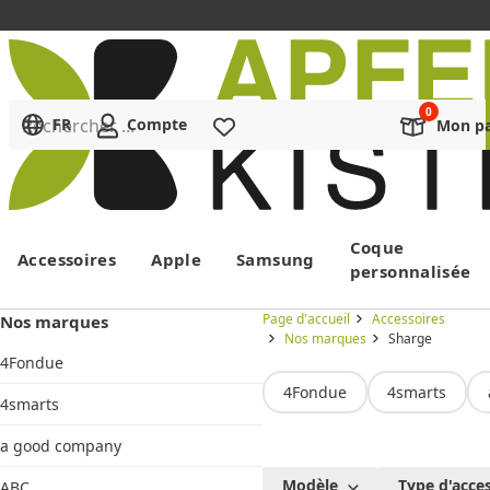
Rechercher ...
FR
Compte
Liste de souhaits
Mon pa
Menu
Coque
Accessoires
Apple
Samsung
personnalisée
Page d'accueil
Accessoires
Nos marques
Nos marques
Sharge
4Fondue
4Fondue
4smarts
4smarts
a good company
SHARGE
Modèle
Type d'acce
ABC