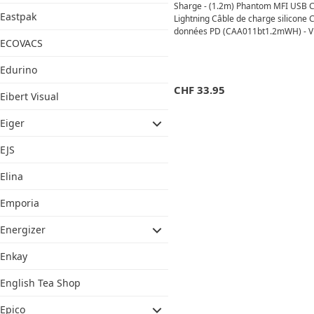
Sharge - (1.2m) Phantom MFI USB C
Eastpak
Lightning Câble de charge silicone 
données PD (CAA011bt1.2mWH) - Vi
ECOVACS
Edurino
CHF
33.95
Eibert Visual
Eiger
EJS
Elina
Emporia
Energizer
Enkay
English Tea Shop
Epico