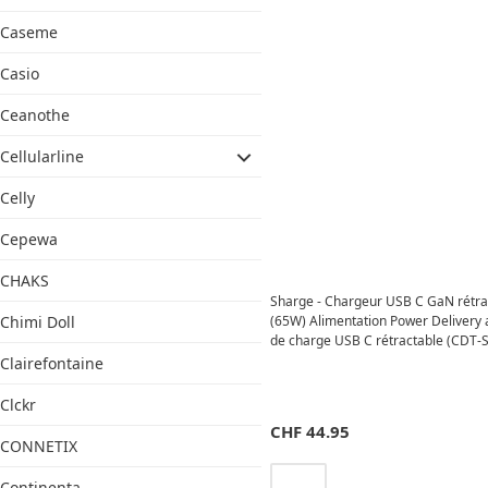
Caseme
Casio
Ceanothe
Cellularline
Celly
Cepewa
CHAKS
Sharge - Chargeur USB C GaN rétra
(65W) Alimentation Power Delivery 
Chimi Doll
de charge USB C rétractable (CDT-
CP-HEI) - Noir
Clairefontaine
Clckr
CHF
44.95
CONNETIX
Continenta