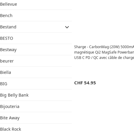
Bellevue
Bench
Bestand
BESTO
Sharge - CarbonMag (20W) 5000m
Bestway
magnétique Qi2 MagSafe Powerban
USB C PD / QC avec câble de charg
beurer
(YDD-SG-C3TXWCX-HEI) - Noir (Car
Biella
CHF
54.95
BIG
Big Belly Bank
Bijouteria
Bite Away
Black Rock