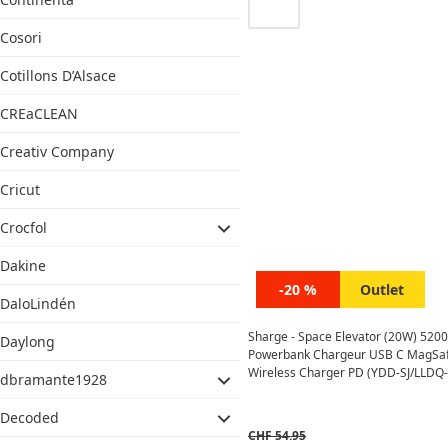
Cosori
Cotillons D’Alsace
CREaCLEAN
Creativ Company
Cricut
Crocfol
Dakine
-20 %
Outlet
DaloLindén
Sharge - Space Elevator (20W) 52
Daylong
Powerbank Chargeur USB C MagSaf
Wireless Charger PD (YDD-SJ/LLDQ-
dbramante1928
HUI) - Blanc
Decoded
CHF
54.95