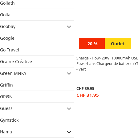
Goliath
Golla
Goobay
Google
-20 %
Outlet
Go Travel
Sharge - Flow (20W) 10000mAh USB
Graine Créative
Powerbank Chargeur de batterie (Y
- Vert
Green MNKY
Griffin
CHF
39.95
CHF
31.95
GRØN
Guess
Gymstick
Hama