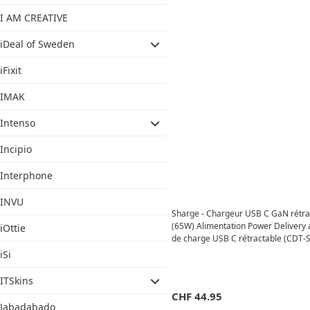
I AM CREATIVE
iDeal of Sweden
iFixit
IMAK
Intenso
Incipio
Interphone
INVU
Sharge - Chargeur USB C GaN rétra
(65W) Alimentation Power Delivery 
iOttie
de charge USB C rétractable (CDT-
CP-BAI) - Blanc
iSi
ITSkins
CHF
44.95
Jabadabado