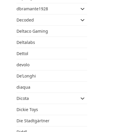
dbramante1928
Decoded
Deltaco Gaming
Deltalabs
Dettol
devolo
De’Longhi
diaqua
Dicota
Dickie Toys
Die Stadtgärtner
Diddl