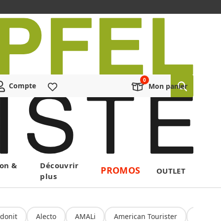
Compte
Liste de souhaits
Mon panier
on &
Découvrir
PROMOS
OUTLET
plus
donit
Alecto
AMALi
American Tourister
Amoru