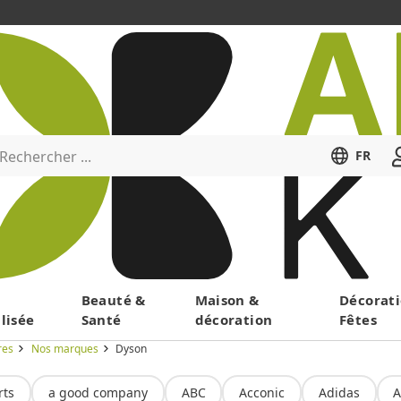
Rechercher ...
FR
Menu
Beauté &
Maison &
Décorati
lisée
Santé
décoration
Fêtes
res
Nos marques
Dyson
rts
a good company
ABC
Acconic
Adidas
A