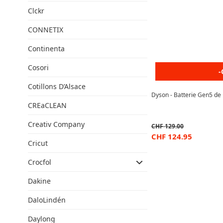
Clckr
CONNETIX
Continenta
Cosori
-
Cotillons D’Alsace
Dyson - Batterie Gen5 de
CREaCLEAN
Creativ Company
CHF
129.00
CHF
124.95
Cricut
Crocfol
Dakine
DaloLindén
Daylong