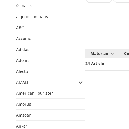
4smarts
a good company
ABC
Acconic
Adidas
Produits
Matériau
Co
Dyson
Adonit
24 Article
Alecto
AMALi
American Tourister
Amorus
Amscan
Anker