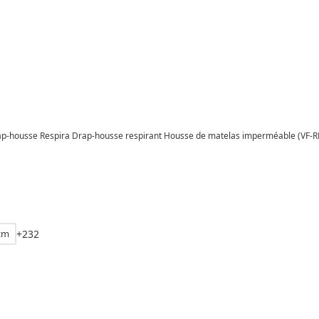
ap-housse Respira Drap-housse respirant Housse de matelas imperméable (VF-R
cm
+
2
3
2