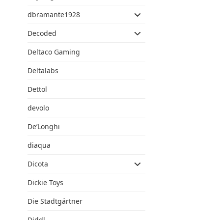
dbramante1928
Decoded
Deltaco Gaming
Deltalabs
Dettol
devolo
De’Longhi
diaqua
Dicota
Dickie Toys
Die Stadtgärtner
Diddl