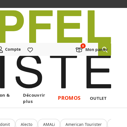
Compte
Liste de souhaits
Mon panier
on &
Découvrir
PROMOS
OUTLET
plus
donit
Alecto
AMALi
American Tourister
Amoru