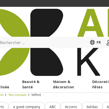
Rechercher ...
FR
Menu
Beauté &
Maison &
Décorati
lisée
Santé
décoration
Fêtes
res
Nos marques
Velfont
rts
a good company
ABC
Acconic
Adidas
A