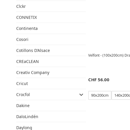
Clckr
CONNETIX
Continenta
Cosori
Cotillons D’Alsace
Velfont - (100x200cm) Dr
CREaCLEAN
Creativ Company
CHF
56.00
Cricut
Crocfol
90x200cm
140x200
Dakine
DaloLindén
Daylong