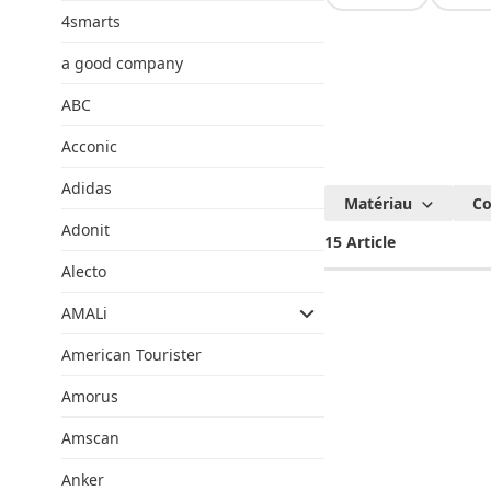
4smarts
a good company
ABC
Acconic
Adidas
Velfont
Matériau
Co
Adonit
15 Article
Alecto
AMALi
American Tourister
Amorus
Amscan
Anker