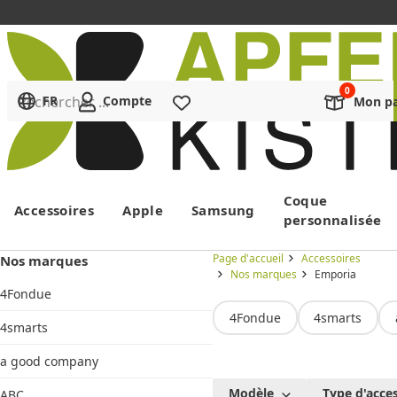
Rechercher ...
FR
Compte
Liste de souhaits
Mon pa
Menu
Coque
Accessoires
Apple
Samsung
personnalisée
Page d'accueil
Accessoires
Nos marques
Nos marques
Emporia
4Fondue
4Fondue
4smarts
4smarts
a good company
Emporia
Modèle
Type d'acce
ABC