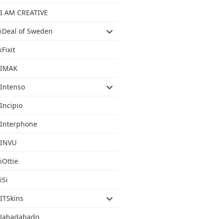
I AM CREATIVE
iDeal of Sweden
iFixit
IMAK
Intenso
Incipio
Interphone
INVU
iOttie
iSi
ITSkins
Jabadabado