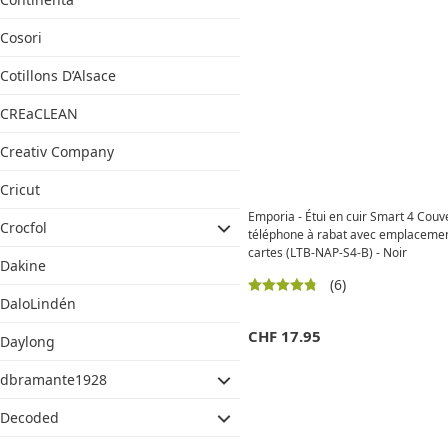
Cosori
Cotillons D’Alsace
CREaCLEAN
Creativ Company
Cricut
Emporia - Étui en cuir Smart 4 Couv
Crocfol
téléphone à rabat avec emplaceme
cartes (LTB-NAP-S4-B) - Noir
Dakine
(6)
DaloLindén
CHF
17.95
Daylong
dbramante1928
Decoded